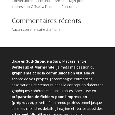
Conversion des couleurs RVB en CMJN pour
impression Offset à l’aide des Pantones
Commentaires récents
Aucun commentaire à afficher.
Basé en
Sud-Gironde
à Saint Macaire, entre
Bordeaux
et
Marmande
, je mets ma passion du
graphisme
et de la
communication visuelle
au
service de vos projets. J’accompagne entreprises,
associations et créateurs dans la conception d’identités
graphiques cohérentes et inspirantes. Spécialisé en
préparation de fichiers pour l’impression
(prépresse)
, je veille à un rendu professionnel jusque
dans les moindres détails. J’imagine et réalise aussi des
sites web WordPress
modernes, intuitifs,