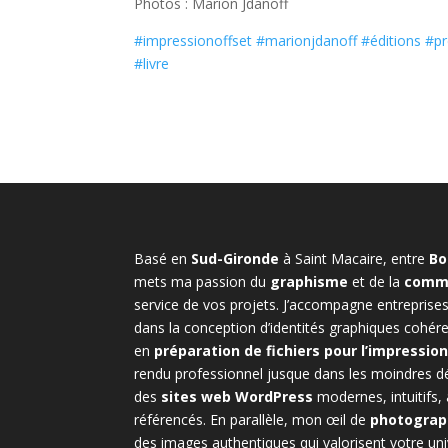
Photos : Marion Jdanoff
#impressionoffset
#marionjdanoff
#éditions
#pr
#livre
Basé en
Sud-Gironde
à Saint Macaire, entre
Bo
mets ma passion du
graphisme
et de la
commu
service de vos projets. J’accompagne entreprises
dans la conception d’identités graphiques cohéren
en
préparation de fichiers pour l’impressio
rendu professionnel jusque dans les moindres déta
des
sites web WordPress
modernes, intuitifs, 
référencés. En parallèle, mon œil de
photogra
des images authentiques qui valorisent votre uni