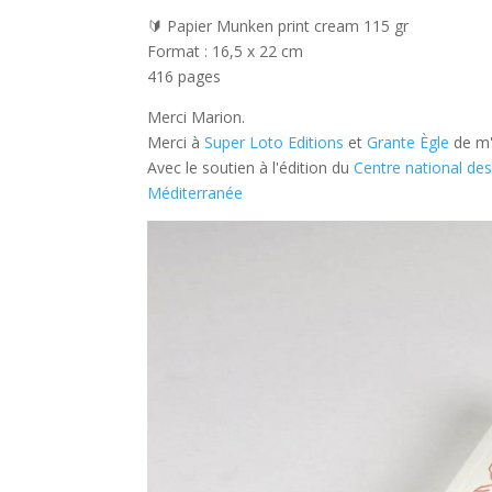
🔰 Papier Munken print cream 115 gr
Format : 16,5 x 22 cm
416 pages
Merci Marion.
Merci à
Super Loto Edition
s
et
Grante Ègl
e
de m'a
Avec le soutien à l'édition du
Centre national des
Méditerranée