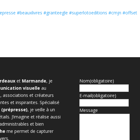
epresse
#beauxlivres
#granteegle
#superlotoeditions
#cmjn
#offset
rdeaux
et
Marmande
, je
Nom
(obligatoire)
nication visuelle
au
, associations et créateurs
E-mail
(obligatoire)
tes et inspirantes. Spécialisé
n (prépresse)
, je veille à un
Message
ils. J’imagine et réalise aussi
administrables et bien
phe
me permet de capturer
vers.