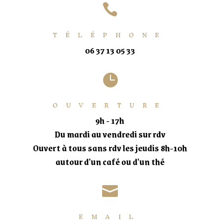

TÉLÉPHONE
06 37 13 05 33

OUVERTURE
9h - 17h
Du mardi au vendredi sur rdv
Ouvert à tous sans rdv les jeudis 8h-10h
autour d'un café ou d'un thé

EMAIL