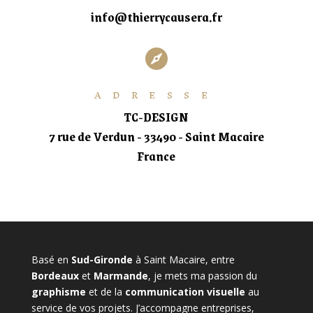
info@thierrycausera.fr

ADRESSE
TC-DESIGN
7 rue de Verdun - 33490 - Saint Macaire
France
Basé en
Sud-Gironde
à Saint Macaire, entre
Bordeaux
et
Marmande
, je mets ma passion du
graphisme
et de la
communication visuelle
au
service de vos projets. J’accompagne entreprises,