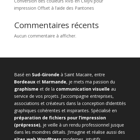
Conversion des couleurs RVB en CMJN pour
impression Offset à l’aide des Pantones
Commentaires récents
Aucun commentaire à afficher.
Basé en
Sud-Gironde
à Saint Macaire, entre
Bordeaux
et
Marmande
, je mets ma passion du
graphisme
et de la
communication visuelle
au
service de vos projets. J’accompagne entreprises,
associations et créateurs dans la conception d’identités
graphiques cohérentes et inspirantes. Spécialisé en
préparation de fichiers pour l’impression
(prépresse)
, je veille à un rendu professionnel jusque
dans les moindres détails. J’imagine et réalise aussi des
sites web WordPress
modernes, intuitifs,