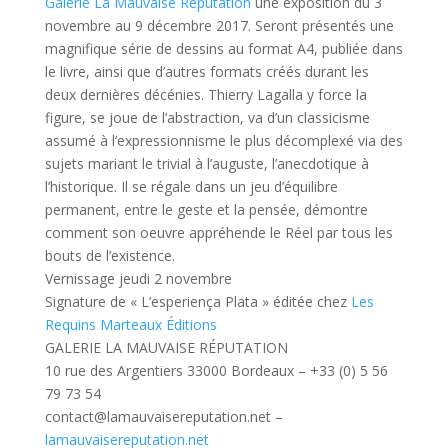
Galerie La Mauvaise Réputation
une exposition du 3
novembre au 9 décembre 2017. Seront présentés une
magnifique série de dessins au format A4, publiée dans
le livre, ainsi que d’autres formats créés durant les
deux dernières décénies. Thierry Lagalla y force la
figure, se joue de l’abstraction, va d’un classicisme
assumé à
l’expressionnisme le plus décomplexé via des
sujets mariant le trivial à l’auguste, l’anecdotique à
l’historique. Il se régale dans un jeu d’équilibre
permanent, entre le geste et la pensée, démontre
comment son oeuvre appréhende le Réel par tous les
bouts de l’existence.
Vernissage jeudi 2 novembre
Signature de « L’esperiença Plata » éditée chez
Les
Requins Marteaux Éditions
GALERIE LA MAUVAISE RÉPUTATION
10 rue des Argentiers 33000 Bordeaux – +33 (0) 5 56
79 73 54
contact@lamauvaisereputation.net –
lamauvaisereputation.net