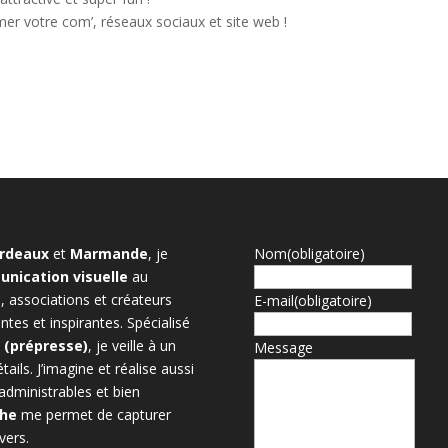
er votre com’, réseaux sociaux et site web !
rdeaux
et
Marmande
, je
Nom
(obligatoire)
nication visuelle
au
, associations et créateurs
E-mail
(obligatoire)
tes et inspirantes. Spécialisé
n (prépresse)
, je veille à un
Message
ils. J’imagine et réalise aussi
administrables et bien
phe
me permet de capturer
vers.