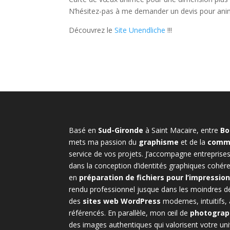
N’hésitez-pas à me demander un devis pour anim
Découvrez le
Site Unendliche
!!!
Basé en
Sud-Gironde
à Saint Macaire, entre
Bo
mets ma passion du
graphisme
et de la
commu
service de vos projets. J’accompagne entreprises
dans la conception d’identités graphiques cohéren
en
préparation de fichiers pour l’impressio
rendu professionnel jusque dans les moindres déta
des
sites web WordPress
modernes, intuitifs, 
référencés. En parallèle, mon œil de
photogra
des images authentiques qui valorisent votre uni